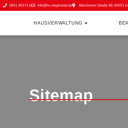
0841 95574 0
info@hv-zieglmeier.de
Münchener Straße 89; 85051 In
HAUSVERWALTUNG
BE
Sitemap