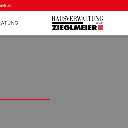
golstadt
RATUNG