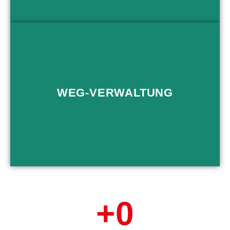
Professionelle Betreuung von Mietwohnungen und
Miethäusern in Ingolstadt und der Region
WEG-VERWALTUNG
Mietverwaltung
+
0
Zertifizierte
WEG-Verwaltung
für mittlere und große
Eigentümer­gemeinschaften.